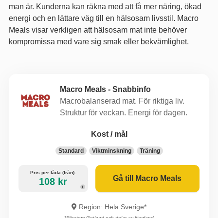
man är. Kunderna kan räkna med att få mer näring, ökad
energi och en lättare väg till en hälsosam livsstil. Macro
Meals visar verkligen att hälsosam mat inte behöver
kompromissa med vare sig smak eller bekvämlighet.
Macro Meals - Snabbinfo
Macrobalanserad mat. För riktiga liv.
Struktur för veckan. Energi för dagen.
Kost / mål
Standard
Viktminskning
Träning
Pris per låda (från):
Gå till Macro Meals
108 kr
i
Region: Hela Sverige*
*Förutom Gotland och delar av Norrland