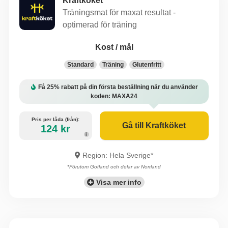
Kraftköket
Träningsmat för maxat resultat -
optimerad för träning
Kost / mål
Standard
Träning
Glutenfritt
Få 25% rabatt på din första beställning när du använder
koden: MAXA24
Pris per låda (från):
Gå till Kraftköket
124 kr
i
Region: Hela Sverige*
*Förutom Gotland och delar av Norrland
Visa mer info